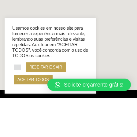
Usamos cookies em nosso site para
fornecer a experiência mais relevante,
lembrando suas preferências e visitas
repetidas. Ao clicar em “ACEITAR
TODOS”, você concorda com o uso de
TODOS os cookies.
REJEITAR E SAIR
ACEITAR TODOS
Solicite orçamento grátis!
Espaço 7 © All Rights Reserved 2021.
Telefone
:
(51) 99756-6779
.
Políticas de Privacidade
|
Termos de uso.
Power by
vitena |
comunicação digital