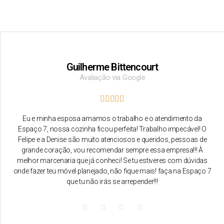
Guilherme Bittencourt
Avaliação via Google
Eu e minha esposa amamos o trabalho e o atendimento da
Espaço 7, nossa cozinha ficou perfeita! Trabalho impecável! O
Felipe e a Denise são muito atenciosos e queridos, pessoas de
grande coração, vou recomendar sempre essa empresa!!! À
melhor marcenaria que já conheci! Se tu estiveres com dúvidas
onde fazer teu móvel planejado, não fique mais! faça na Espaço 7
que tu não irás se arrepender!!!